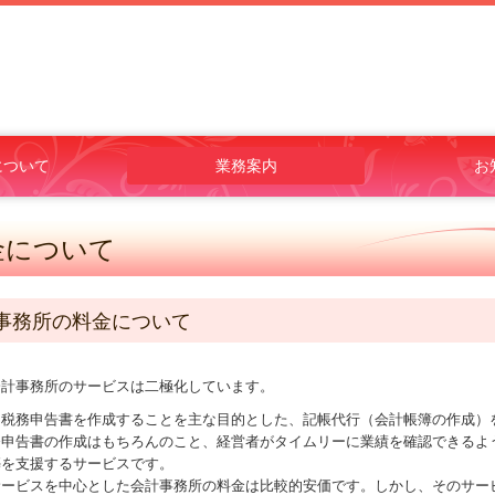
について
業務案内
お
方針
料金について
補助金・助成金・融資情報
相続税額の早見表
税務カレンダー
お問合せ
財務経営
売り上げア
永続起業
金について
事務所の料金について
会計事務所のサービスは二極化しています。
、税務申告書を作成することを主な目的とした、記帳代行（会計帳簿の作成）
務申告書の作成はもちろんのこと、経営者がタイムリーに業績を確認できるよ
築を支援するサービスです。
サービスを中心とした会計事務所の料金は比較的安価です。しかし、そのサー