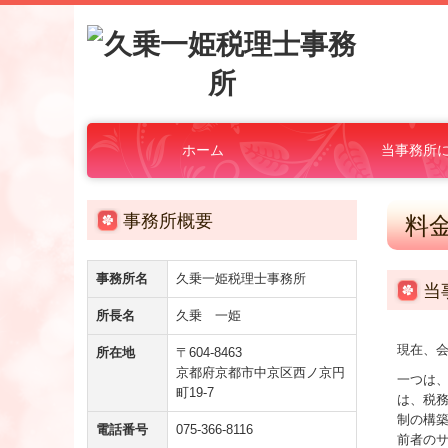
ホーム
当事務所
経営理念
スタッフ紹介
個人情報保護
交通案内
事務所概要
料
事務所名
久乗一姫税理士事務所
当
所長名
久乗 一姫
現在、
所在地
〒604-8463
京都府京都市中京区西ノ京円
一つは
町19-7
は、税
制の構
電話番号
075-366-8116
前者の