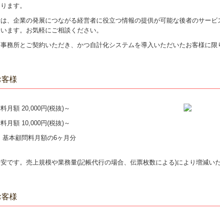
なります。
所は、企業の発展につながる経営者に役立つ情報の提供が可能な後者のサービ
ています。お気軽にご相談ください。
当事務所とご契約いただき、かつ自計化システムを導入いただいたお客様に限
お客様
月額 20,000円(税抜)～
月額 10,000円(税抜)～
 基本顧問料月額の6ヶ月分
安です。売上規模や業務量(記帳代行の場合、伝票枚数による)により増減い
お客様