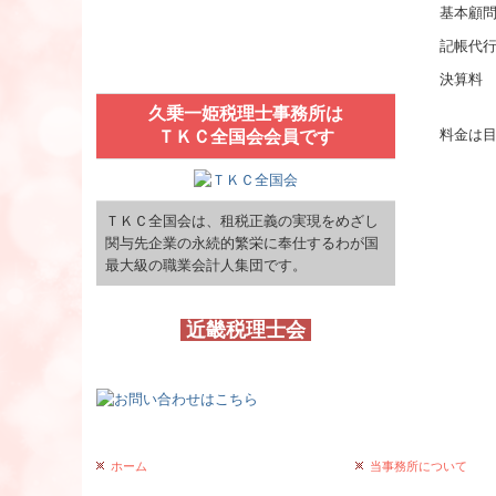
基本顧問料
記帳代行料
決算料 1
久乗一姫税理士事務所は
料金は目
ＴＫＣ全国会会員です
ＴＫＣ全国会は、租税正義の実現をめざし
関与先企業の永続的繁栄に奉仕するわが国
最大級の職業会計人集団です。
近畿税理士会
ホーム
当事務所について