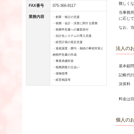
難しく
FAX番号
075-366-8117
当事務
業務内容
・創業・独立の支援
に応じ
・税務・会計・決算に関する業務
なお、
・税務申告書への書面添付
・自計化システムの導入支援
・経営計画の策定支援
法人の
・資産譲渡・贈与・相続の事前対策と
納税申告書の作成
・事業承継対策
基本顧問料
・税務調査の立会い
・保険指導
記帳代行料
・経営相談等
決算料
料金は目
個人の