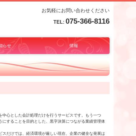
お気軽にお問い合わせください
075-366-8116
TEL:
知らせ
情報
力強化を支援
ップWebセミナー
を目指そう！
を中心とした会計処理だけを行うサービスです。もう一つ
うにすることを目的とした、黒字決算につながる業績管理体
ビスだけでは、経済環境が厳しい現在、企業の健全な発展は