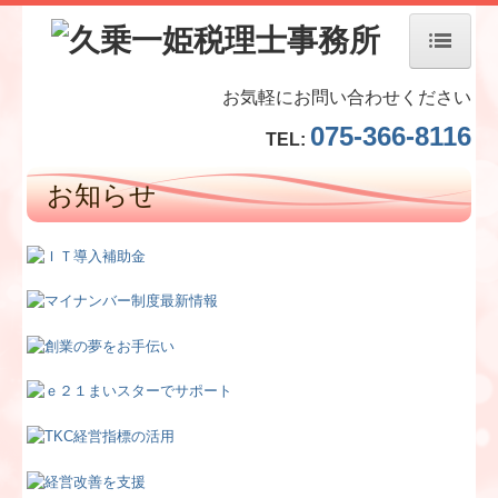
ホーム
お気軽にお問い合わせください
075-366-8116
TEL:
当事務所について
お知らせ
経営理念
スタッフ紹介
個人情報保護方針
交通案内
業務案内
料金について
補助金・助成金・融資情報