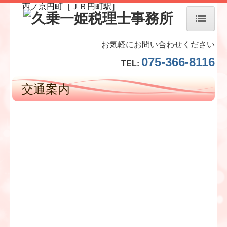
西ノ京円町［ＪＲ円町駅］
ホーム
お気軽にお問い合わせください
075-366-8116
TEL:
当事務所について
交通案内
経営理念
スタッフ紹介
個人情報保護方針
交通案内
業務案内
料金について
補助金・助成金・融資情報