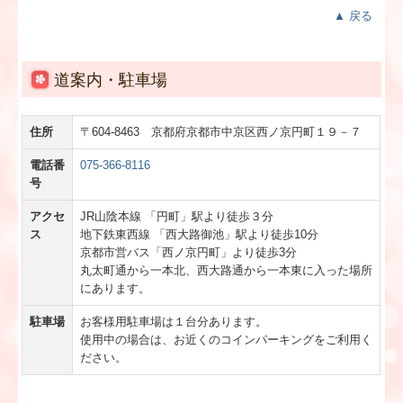
▲ 戻る
相続税額の早見表
税務カレンダー
道案内・駐車場
お問合せ
住所
〒604-8463 京都府京都市中京区西ノ京円町１９－７
お知らせ
電話番
075-366-8116
号
財務経営力強化を支援
アクセ
JR山陰本線 「円町」駅より徒歩３分
売り上げアップWebセミナー
ス
地下鉄東西線 「西大路御池」駅より徒歩10分
京都市営バス「西ノ京円町
」より徒歩3分
永続起業を目指そう！
丸太町通から一本北、西大路通から一本東に入った場所
にあります。
情報
駐車場
お客様用駐車場は１台分あります。
使用中の場合は、お近くのコインパーキングをご利用く
ださい。